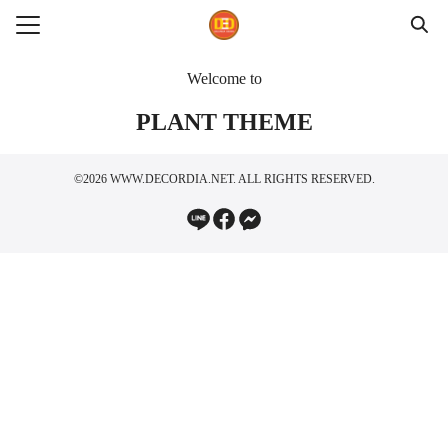
Skip
to
Search
content
for:
Welcome to
PLANT THEME
ร
©2026 WWW.DECORDIA.NET. ALL RIGHTS RESERVED.
น
อเรา