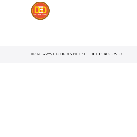
Skip
to
content
Se
for
©2026 WWW.DECORDIA.NET. ALL RIGHTS RESERVED.