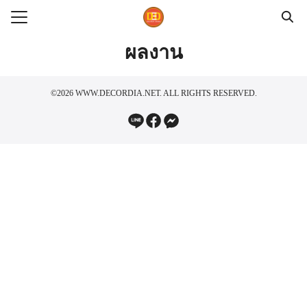
Skip
to
Search
content
ผลงาน
for:
©2026 WWW.DECORDIA.NET. ALL RIGHTS RESERVED.
ร
น
อเรา